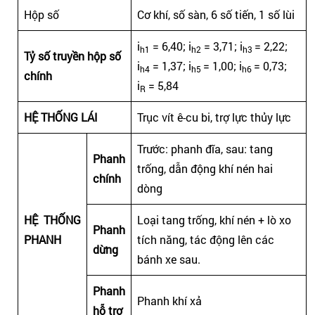
Hộp số
Cơ khí, số sàn, 6 số tiến, 1 số lùi
i
= 6,40; i
= 3,71; i
= 2,22;
h1
h2
h3
Tỷ số truyền hộp số
i
= 1,37; i
= 1,00; i
= 0,73;
h4
h5
h6
chính
i
= 5,84
R
HỆ THỐNG LÁI
Trục vít ê-cu bi, trợ lực thủy lực
Trước: phanh đĩa, sau: tang
Phanh
trống, dẫn động khí nén hai
chính
dòng
HỆ THỐNG
Loại tang trống, khí nén + lò xo
Phanh
PHANH
tích năng, tác động lên các
dừng
bánh xe sau.
Phanh
Phanh khí xả
hỗ trợ