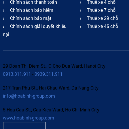
Chính sách thanh toán
Thuê xe 4 chỗ
Chính sách bảo hiểm
Thuê xe 7 chỗ
Chính sách bảo mật
Thuê xe 29 chỗ
Chính sách giải quyết khiếu
Thuê xe 45 chỗ
nại
29 Doan Thi Diem St., O Cho Dua Ward, Hanoi City
0913.311.911
-
0939.311.911
217 Tran Phu St., Hai Chau Ward, Da Nang City
info@hoabinh-group.com
5 Hoa Cau St., Cau Kieu Ward, Ho Chi Minh City
www.hoabinh-group.com