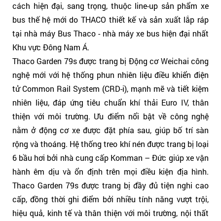
cách hiện đại, sang trọng, thuộc line-up sản phẩm xe
bus thế hệ mới do THACO thiết kế và sản xuất lắp ráp
tại nhà máy Bus Thaco - nhà máy xe bus hiện đại nhất
Khu vực Đông Nam Á.
Thaco Garden 79s được trang bị Động cơ Weichai công
nghệ mới với hệ thống phun nhiên liệu điều khiển điện
tử Common Rail System (CRD-i), mạnh mẽ và tiết kiệm
nhiên liệu, đáp ứng tiêu chuẩn khí thải Euro IV, thân
thiện với môi trường. Ưu điểm nổi bật về công nghệ
nằm ở động cơ xe được đặt phía sau, giúp bố trí sàn
rộng và thoáng. Hệ thống treo khí nén được trang bị loại
6 bầu hơi bởi nhà cung cấp Komman – Đức giúp xe vận
hành êm dịu và ổn định trên mọi điều kiện địa hình.
Thaco Garden 79s được trang bị đầy đủ tiện nghi cao
cấp, đồng thời ghi điểm bởi nhiều tính năng vượt trội,
hiệu quả, kinh tế và thân thiện với môi trường, nội thất