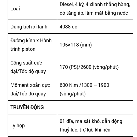
Diesel, 4 kỳ, 4 xilanh thẳng hàng,
Loại
có tăng áp, làm mát bằng nước
Dung tích xi lanh
4088 cc
Đường kính x Hành
105×118 (mm)
trình piston
Công suất cực
170 (PS)/2600 (vòng/phút)
đại/Tốc độ quay
Môment xoắn cực
600 N.m /1300 – 1900
đại/Tốc độ quay
(vòng/phút)
TRUYỀN ĐỘNG
01 đĩa, ma sát khô, dẫn động
Ly hợp
thuỷ lực, trợ lực khí nén