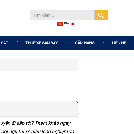
 SÁT
THUÊ XE SÂN BAY
CẨM NANG
LIÊN HỆ
chuyến đi sắp tới? Tham khảo ngay
đội ngũ tài xế giàu kinh nghiệm và