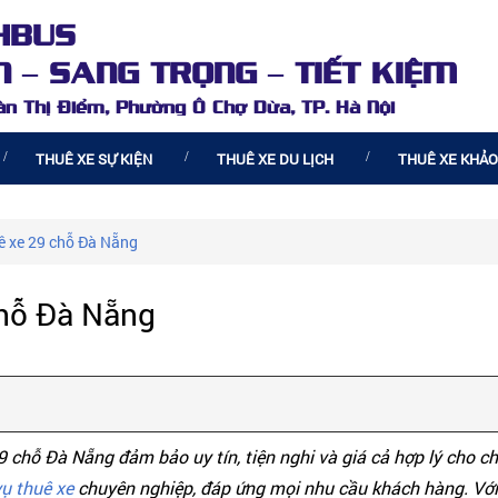
HBUS
 – SANG TRỌNG – TIẾT KIỆM
oàn Thị Điểm, Phường Ô Chợ Dừa, TP. Hà Nội
THUÊ XE SỰ KIỆN
THUÊ XE DU LỊCH
THUÊ XE KHẢO
ê xe 29 chỗ Đà Nẵng
chỗ Đà Nẵng
9 chỗ Đà Nẵng đảm bảo uy tín, tiện nghi và giá cả hợp lý cho 
vụ thuê xe
chuyên nghiệp, đáp ứng mọi nhu cầu khách hàng. Với 