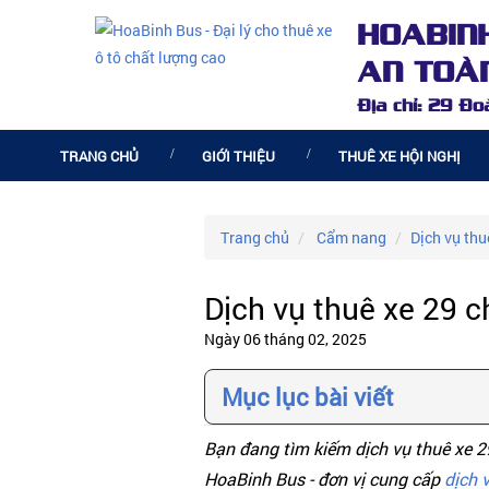
HOABIN
AN TOÀN
Địa chỉ: 29 Đ
TRANG CHỦ
GIỚI THIỆU
THUÊ XE HỘI NGHỊ
Trang chủ
Cẩm nang
Dịch vụ thu
Dịch vụ thuê xe 29 
Ngày 06 tháng 02, 2025
Mục lục bài viết
Bạn đang tìm kiếm dịch vụ thuê xe 2
HoaBinh Bus - đơn vị cung cấp
dịch 