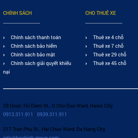
CHÍNH SÁCH
CHO THUÊ XE
Chính sách thanh toán
Thuê xe 4 chỗ
Chính sách bảo hiểm
Thuê xe 7 chỗ
Chính sách bảo mật
Thuê xe 29 chỗ
Chính sách giải quyết khiếu
Thuê xe 45 chỗ
nại
29 Doan Thi Diem St., O Cho Dua Ward, Hanoi City
0913.311.911
-
0939.311.911
217 Tran Phu St., Hai Chau Ward, Da Nang City
info@hoabinh-group.com