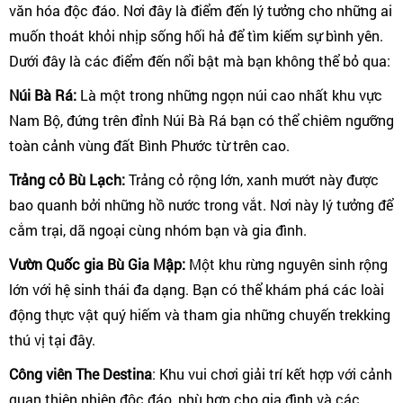
văn hóa độc đáo. Nơi đây là điểm đến lý tưởng cho những ai
muốn thoát khỏi nhịp sống hối hả để tìm kiếm sự bình yên.
Dưới đây là các điểm đến nổi bật mà bạn không thể bỏ qua:
Núi Bà Rá:
Là một trong những ngọn núi cao nhất khu vực
Nam Bộ, đứng trên đỉnh Núi Bà Rá bạn có thể chiêm ngưỡng
toàn cảnh vùng đất Bình Phước từ trên cao.
Trảng cỏ Bù Lạch:
Trảng cỏ rộng lớn, xanh mướt này được
bao quanh bởi những hồ nước trong vắt. Nơi này lý tưởng để
cắm trại, dã ngoại cùng nhóm bạn và gia đình.
Vườn Quốc gia Bù Gia Mập:
Một khu rừng nguyên sinh rộng
lớn với hệ sinh thái đa dạng. Bạn có thể khám phá các loài
động thực vật quý hiếm và tham gia những chuyến trekking
thú vị tại đây.
Công viên The Destina
:
Khu vui chơi giải trí kết hợp với cảnh
quan thiên nhiên độc đáo, phù hợp cho gia đình và các