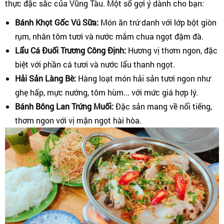
thực đặc sắc của Vũng Tàu. Một số gợi ý dành cho bạn:
Bánh Khọt Gốc Vú Sữa:
Món ăn trứ danh với lớp bột giòn
rụm, nhân tôm tươi và nước mắm chua ngọt đậm đà.
Lẩu Cá Đuối Trương Công Định:
Hương vị thơm ngon, đặc
biệt với phần cá tươi và nước lẩu thanh ngọt.
Hải Sản Làng Bè:
Hàng loạt món hải sản tươi ngon như
ghẹ hấp, mực nướng, tôm hùm... với mức giá hợp lý.
Bánh Bông Lan Trứng Muối:
Đặc sản mang về nổi tiếng,
thơm ngon với vị mặn ngọt hài hòa.