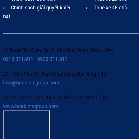
Chính sách giải quyết khiếu
Thuê xe 45 chỗ
nại
29 Doan Thi Diem St., O Cho Dua Ward, Hanoi City
0913.311.911
-
0939.311.911
217 Tran Phu St., Hai Chau Ward, Da Nang City
info@hoabinh-group.com
5 Hoa Cau St., Cau Kieu Ward, Ho Chi Minh City
www.hoabinh-group.com