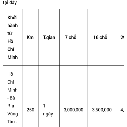
tại đây:
Khởi
hành
từ
Km
T.gian
7 chỗ
16 chỗ
29
Hồ
Chí
Minh
Hồ
Chí
Minh
- Bà
Rịa
1
250
3,000,000
3,500,000
4,0
Vũng
ngày
Tàu -