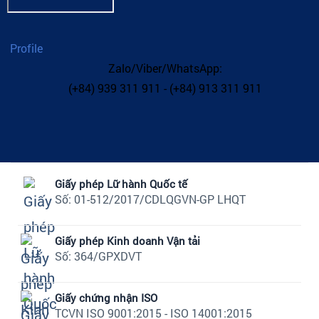
Profile
Zalo/Viber/WhatsApp:
(+84) 939 311 911 - (+84) 913 311 911
Giấy phép Lữ hành Quốc tế
Số: 01-512/2017/CDLQGVN-GP LHQT
Giấy phép Kinh doanh Vận tải
Số: 364/GPXDVT
Giấy chứng nhận ISO
TCVN ISO 9001:2015 - ISO 14001:2015