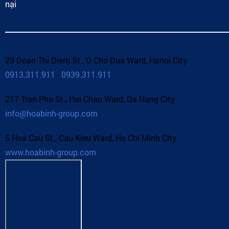
nại
29 Doan Thi Diem St., O Cho Dua Ward, Hanoi City
0913.311.911
-
0939.311.911
217 Tran Phu St., Hai Chau Ward, Da Nang City
info@hoabinh-group.com
5 Hoa Cau St., Cau Kieu Ward, Ho Chi Minh City
www.hoabinh-group.com