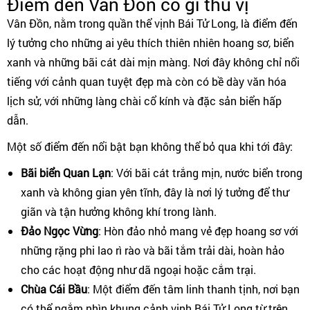
Điểm đến Vân Đồn có gì thú vị
Vân Đồn, nằm trong quần thể vịnh Bái Tử Long, là điểm đến
lý tưởng cho những ai yêu thích thiên nhiên hoang sơ, biển
xanh và những bãi cát dài mịn màng. Nơi đây không chỉ nổi
tiếng với cảnh quan tuyệt đẹp mà còn có bề dày văn hóa
lịch sử, với những làng chài cổ kính và đặc sản biển hấp
dẫn.
Một số điểm đến nổi bật bạn không thể bỏ qua khi tới đây:
Bãi biển Quan Lạn
: Với bãi cát trắng mịn, nước biển trong
xanh và không gian yên tĩnh, đây là nơi lý tưởng để thư
giãn và tận hưởng không khí trong lành.
Đảo Ngọc Vừng
: Hòn đảo nhỏ mang vẻ đẹp hoang sơ với
những rặng phi lao rì rào và bãi tắm trải dài, hoàn hảo
cho các hoạt động như dã ngoại hoặc cắm trại.
Chùa Cái Bầu
: Một điểm đến tâm linh thanh tịnh, nơi bạn
có thể ngắm nhìn khung cảnh vịnh Bái Tử Long từ trên