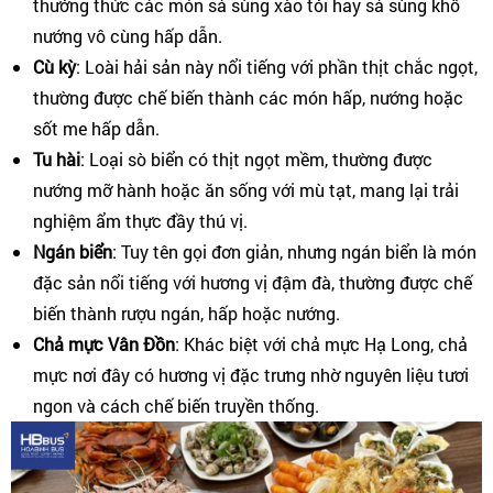
thưởng thức các món sá sùng xào tỏi hay sá sùng khô
nướng vô cùng hấp dẫn.
Cù kỳ
: Loài hải sản này nổi tiếng với phần thịt chắc ngọt,
thường được chế biến thành các món hấp, nướng hoặc
sốt me hấp dẫn.
Tu hài
: Loại sò biển có thịt ngọt mềm, thường được
nướng mỡ hành hoặc ăn sống với mù tạt, mang lại trải
nghiệm ẩm thực đầy thú vị.
Ngán biển
: Tuy tên gọi đơn giản, nhưng ngán biển là món
đặc sản nổi tiếng với hương vị đậm đà, thường được chế
biến thành rượu ngán, hấp hoặc nướng.
Chả mực Vân Đồn
: Khác biệt với chả mực Hạ Long, chả
mực nơi đây có hương vị đặc trưng nhờ nguyên liệu tươi
ngon và cách chế biến truyền thống.