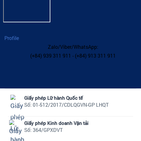
Profile
Zalo/Viber/WhatsApp:
(+84) 939 311 911 - (+84) 913 311 911
Giấy phép Lữ hành Quốc tế
Số: 01-512/2017/CDLQGVN-GP LHQT
Giấy phép Kinh doanh Vận tải
Số: 364/GPXDVT