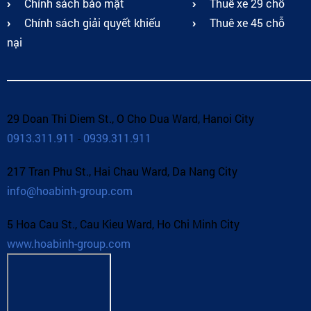
Chính sách bảo mật
Thuê xe 29 chỗ
Chính sách giải quyết khiếu
Thuê xe 45 chỗ
nại
29 Doan Thi Diem St., O Cho Dua Ward, Hanoi City
0913.311.911
-
0939.311.911
217 Tran Phu St., Hai Chau Ward, Da Nang City
info@hoabinh-group.com
5 Hoa Cau St., Cau Kieu Ward, Ho Chi Minh City
www.hoabinh-group.com