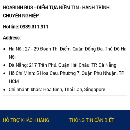
HOABINH BUS - ĐIỂM TỰA NIỀM TIN - HÀNH TRÌNH
CHUYÊN NGHIỆP
Hotline: 0939.311.911
Address:
Hà Nội: 27 - 29 Đoàn Thị Điểm, Quận Đống Đa, Thủ Đô Hà
Nội
Đà Nẵng: 217 Trần Phú, Quận Hải Châu, TP. Đà Nẵng
Hồ Chí Minh: 5 Hoa Cau, Phường 7, Quận Phú Nhuận, TP.
HCM
Chi nhánh khác: Hoà Bình, Thái Lan, Singapore
HỖ TRỢ KHÁCH HÀNG
THÔNG TIN CẦN BIẾT