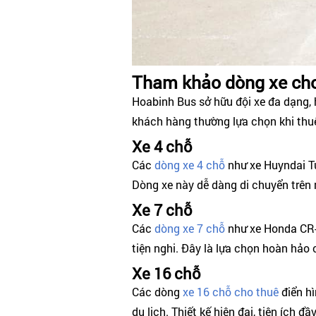
Tham khảo dòng xe cho
Hoabinh Bus sở hữu đội xe đa dạng, 
khách hàng thường lựa chọn khi thu
Xe 4 chỗ
Các
dòng xe 4 chỗ
như xe Huyndai Tu
Dòng xe này dễ dàng di chuyển trên 
Xe 7 chỗ
Các
dòng xe 7 chỗ
như xe Honda CR-V,
tiện nghi. Đây là lựa chọn hoàn hảo
Xe 16 chỗ
Các dòng
xe 16 chỗ cho thuê
điển hì
du lịch. Thiết kế hiện đại, tiện ích 