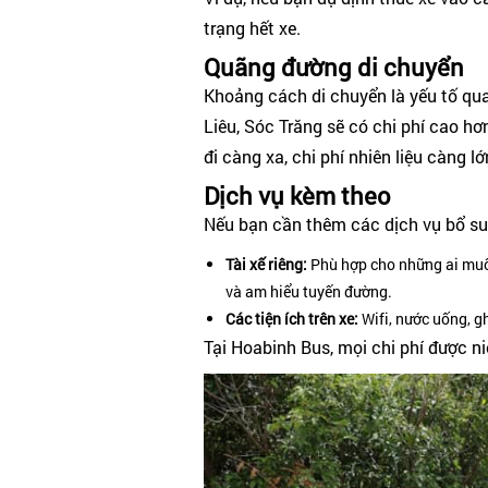
trạng hết xe.
Quãng đường di chuyển
Khoảng cách di chuyển là yếu tố qu
Liêu, Sóc Trăng sẽ có chi phí cao hơn
đi càng xa, chi phí nhiên liệu càng l
Dịch vụ kèm theo
Nếu bạn cần thêm các dịch vụ bổ sung
Tài xế riêng:
Phù hợp cho những ai muốn
và am hiểu tuyến đường.
Các tiện ích trên xe:
Wifi, nước uống, gh
Tại Hoabinh Bus, mọi chi phí được ni