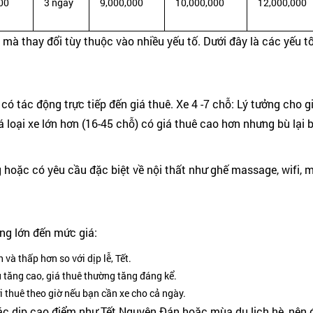
00
3 ngày
9,000,000
10,000,000
12,000,000
mà thay đổi tùy thuộc vào nhiều yếu tố. Dưới đây là các yếu tố
ó tác động trực tiếp đến giá thuê. Xe 4 -7 chỗ: Lý tưởng cho g
cá loại xe lớn hơn (16-45 chỗ) có giá thuê cao hơn nhưng bù lại
hoặc có yêu cầu đặc biệt về nội thất như ghế massage, wifi, màn
ng lớn đến mức giá:
 và thấp hơn so với dịp lễ, Tết.
 tăng cao, giá thuê thường tăng đáng kể.
i thuê theo giờ nếu bạn cần xe cho cả ngày.
các dịp cao điểm như Tết Nguyên Đán hoặc mùa du lịch hè, nên 