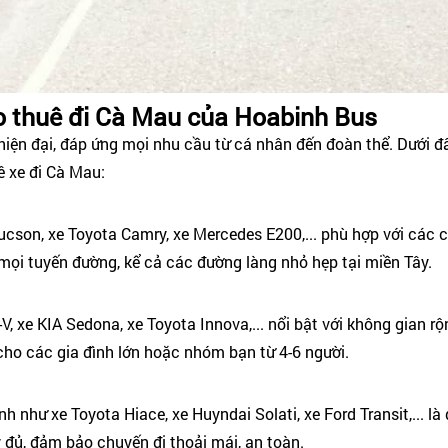
 thuê đi Cà Mau của Hoabinh Bus
hiện đại, đáp ứng mọi nhu cầu từ cá nhân đến đoàn thể. Dưới 
ê xe đi Cà Mau:
cson, xe Toyota Camry, xe Mercedes E200,... phù hợp với các c
mọi tuyến đường, kể cả các đường làng nhỏ hẹp tại miền Tây.
 xe KIA Sedona, xe Toyota Innova,... nổi bật với không gian rộn
 cho các gia đình lớn hoặc nhóm bạn từ 4-6 người.
nh như xe Toyota Hiace, xe Huyndai Solati, xe Ford Transit,... l
đầy đủ, đảm bảo chuyến đi thoải mái, an toàn.