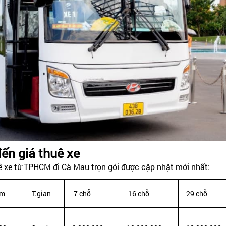
ến giá thuê xe
 xe từ TPHCM đi Cà Mau trọn gói được cập nhật mới nhất:
m
T.gian
7 chỗ
16 chỗ
29 chỗ