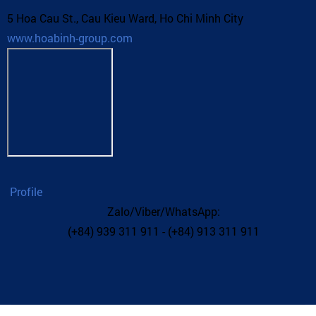
5 Hoa Cau St., Cau Kieu Ward, Ho Chi Minh City
www.hoabinh-group.com
Profile
Zalo/Viber/WhatsApp:
(+84) 939 311 911 - (+84) 913 311 911