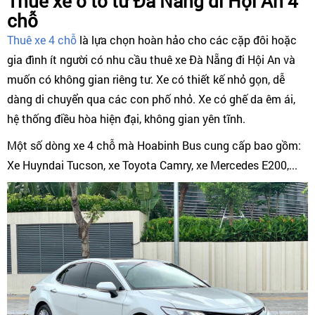
Thuê xe ô tô từ Đà Nẵng đi Hội An 4
chỗ
Thuê xe 4 chỗ
là lựa chọn hoàn hảo cho các cặp đôi hoặc
gia đình ít người có nhu cầu thuê xe Đà Nẵng đi Hội An và
muốn có không gian riêng tư. Xe có thiết kế nhỏ gọn, dễ
dàng di chuyển qua các con phố nhỏ. Xe có ghế da êm ái,
hệ thống điều hòa hiện đại, không gian yên tĩnh.
Một số dòng xe 4 chỗ mà Hoabinh Bus cung cấp bao gồm:
Xe Huyndai Tucson, xe Toyota Camry, xe Mercedes E200,...