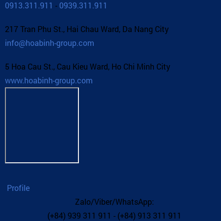
0913.311.911
-
0939.311.911
217 Tran Phu St., Hai Chau Ward, Da Nang City
info@hoabinh-group.com
5 Hoa Cau St., Cau Kieu Ward, Ho Chi Minh City
www.hoabinh-group.com
Profile
Zalo/Viber/WhatsApp:
(+84) 939 311 911 - (+84) 913 311 911