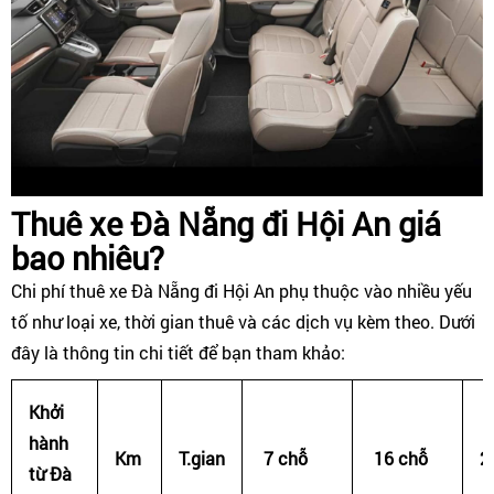
Thuê xe Đà Nẵng đi Hội An giá
bao nhiêu?
Chi phí thuê xe Đà Nẵng đi Hội An phụ thuộc vào nhiều yếu
tố như loại xe, thời gian thuê và các dịch vụ kèm theo. Dưới
đây là thông tin chi tiết để bạn tham khảo:
Khởi
hành
Km
T.gian
7 chỗ
16 chỗ
2
từ Đà