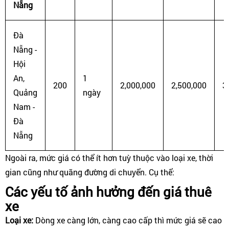
Nẵng
Đà
Nẵng -
Hội
An,
1
200
2,000,000
2,500,000
3
Quảng
ngày
Nam -
Đà
Nẵng
Ngoài ra, mức giá có thể ít hơn tuỳ thuộc vào loại xe, thời
gian cũng như quãng đường di chuyển. Cụ thể:
Các yếu tố ảnh hưởng đến giá thuê
xe
Loại xe:
Dòng xe càng lớn, càng cao cấp thì mức giá sẽ cao