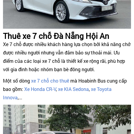
Thuê xe 7 chỗ Đà Nẵng Hội An
Xe 7 chỗ được nhiều khách hàng lựa chọn bởi khả năng chở
được nhiều người nhưng vẫn đảm bảo sự thoải mái. Ưu
điểm của các loại xe 7 chỗ là thiết kế xe rộng rãi, phù hợp
với gia đình hoặc nhóm bạn bè đông người.
Một số dòng
xe 7 chỗ cho thuê
mà Hoabinh Bus cung cấp
bao gồm:
Xe Honda CR-V
,
xe KIA Sedona
,
xe Toyota
Innova
,...