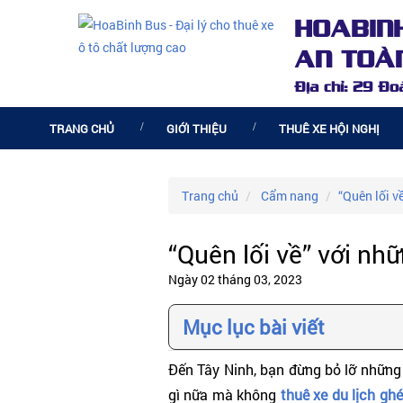
HOABIN
AN TOÀN
Địa chỉ: 29 Đ
TRANG CHỦ
GIỚI THIỆU
THUÊ XE HỘI NGHỊ
Trang chủ
Cẩm nang
“Quên lối v
“Quên lối về” với nh
Ngày 02 tháng 03, 2023
Mục lục bài viết
Đến Tây Ninh, bạn đừng bỏ lỡ những
gì nữa mà không
thuê xe du lịch gh