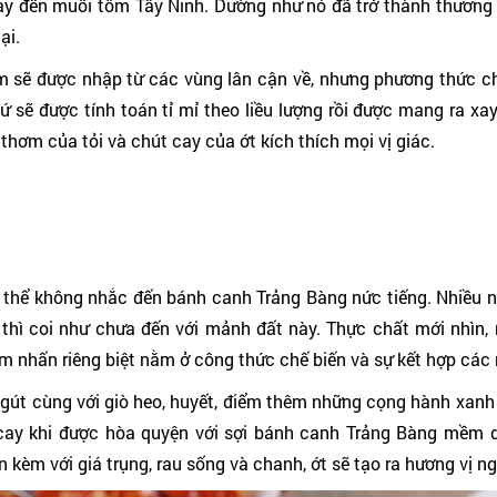
ay đến muối tôm Tây Ninh. Dường như nó đã trở thành thương h
ại.
ôm sẽ được nhập từ các vùng lân cận về, nhưng phương thức chế
ứ sẽ được tính toán tỉ mỉ theo liều lượng rồi được mang ra xay,
hơm của tỏi và chút cay của ớt kích thích mọi vị giác.
 thể không nhắc đến bánh canh Trảng Bàng nức tiếng. Nhiều ng
hì coi như chưa đến với mảnh đất này. Thực chất mới nhìn, 
 nhấn riêng biệt nằm ở công thức chế biến và sự kết hợp các 
gút cùng với giò heo, huyết, điểm thêm những cọng hành xanh 
ay khi được hòa quyện với sợi bánh canh Trảng Bàng mềm dai
kèm với giá trụng, rau sống và chanh, ớt sẽ tạo ra hương vị ng