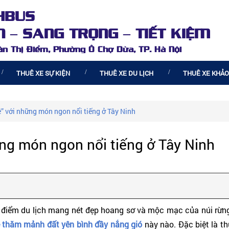
HBUS
 – SANG TRỌNG – TIẾT KIỆM
oàn Thị Điểm, Phường Ô Chợ Dừa, TP. Hà Nội
THUÊ XE SỰ KIỆN
THUÊ XE DU LỊCH
THUÊ XE KHẢO
ề” với những món ngon nổi tiếng ở Tây Ninh
ững món ngon nổi tiếng ở Tây Ninh
 điểm du lịch mang nét đẹp hoang sơ và mộc mạc của núi rừn
é thăm mảnh đất yên bình đầy nắng gió
này nào. Đặc biệt là t