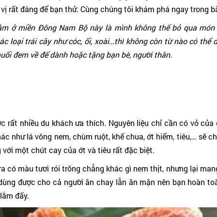
vị rất đáng để bạn thử. Cùng chúng tôi khám phá ngay trong bà
ằm ở miền Đông Nam Bộ này là mình không thể bỏ qua món 
 loại trái cây như cóc, ổi, xoài…thì không còn từ nào có thể 
ối đem về để dành hoặc tặng bạn bè, người thân.
 rất nhiều du khách ưa thích. Nguyên liệu chỉ cần có vỏ của 
hác như lá vông nem, chùm ruột, khế chua, ớt hiểm, tiêu,… sẽ c
ới một chút cay của ớt và tiêu rất đặc biệt.
ra có màu tươi rói trông chẳng khác gì nem thịt, nhưng lại ma
dùng được cho cả người ăn chay lẫn ăn mặn nên bạn hoàn to
 lắm đấy.