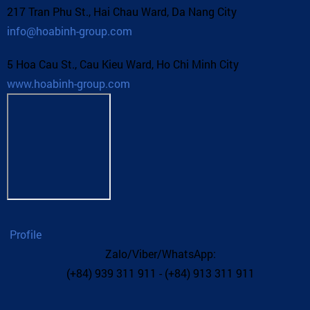
217 Tran Phu St., Hai Chau Ward, Da Nang City
info@hoabinh-group.com
5 Hoa Cau St., Cau Kieu Ward, Ho Chi Minh City
www.hoabinh-group.com
Profile
Zalo/Viber/WhatsApp:
(+84) 939 311 911 - (+84) 913 311 911