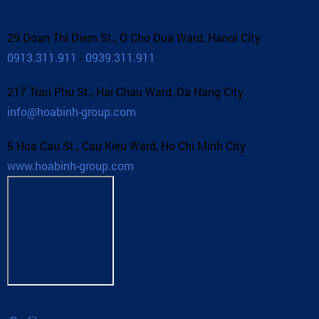
29 Doan Thi Diem St., O Cho Dua Ward, Hanoi City
0913.311.911
-
0939.311.911
217 Tran Phu St., Hai Chau Ward, Da Nang City
info@hoabinh-group.com
5 Hoa Cau St., Cau Kieu Ward, Ho Chi Minh City
www.hoabinh-group.com