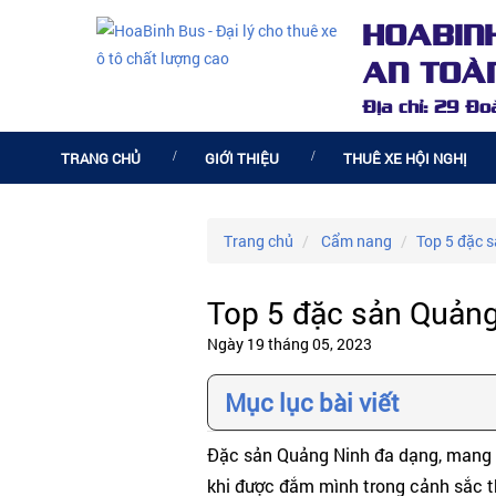
HOABIN
AN TOÀN
Địa chỉ: 29 Đ
TRANG CHỦ
GIỚI THIỆU
THUÊ XE HỘI NGHỊ
Trang chủ
Cẩm nang
Top 5 đặc s
Top 5 đặc sản Quảng 
Ngày 19 tháng 05, 2023
Mục lục bài viết
Đặc sản Quảng Ninh đa dạng, mang đậ
khi được đắm mình trong cảnh sắc th