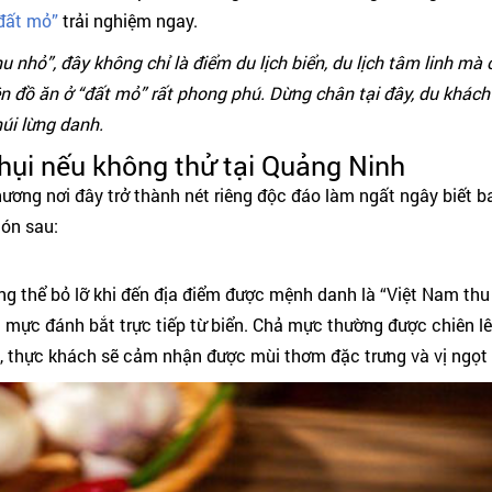
“đất mỏ”
trải nghiệm ngay.
 nhỏ”, đây không chỉ là điểm du lịch biển, du lịch tâm linh mà
ên đồ ăn ở “đất mỏ” rất phong phú. Dừng chân tại đây, du khác
úi lừng danh.
hụi nếu không thử tại Quảng Ninh
ơng nơi đây trở thành nét riêng độc đáo làm ngất ngây biết b
ón sau:
g thể bỏ lỡ khi đến địa điểm được mệnh danh là “Việt Nam thu
 mực đánh bắt trực tiếp từ biển. Chả mực thường được chiên lê
 thực khách sẽ cảm nhận được mùi thơm đặc trưng và vị ngọt 