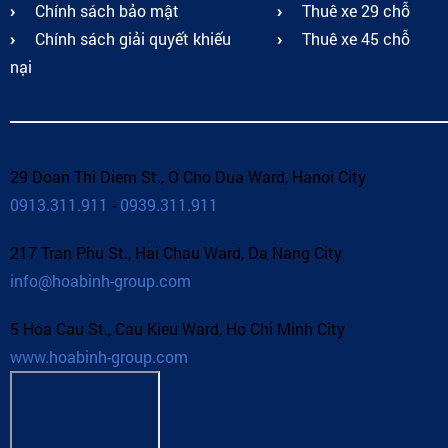
Chính sách bảo mật
Thuê xe 29 chỗ
Chính sách giải quyết khiếu
Thuê xe 45 chỗ
nại
29 Doan Thi Diem St., O Cho Dua Ward, Hanoi City
0913.311.911
-
0939.311.911
217 Tran Phu St., Hai Chau Ward, Da Nang City
info@hoabinh-group.com
5 Hoa Cau St., Cau Kieu Ward, Ho Chi Minh City
www.hoabinh-group.com