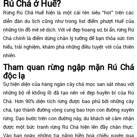
Rú Chá ở Huế?
Rừng Rú Chá Huế hiện là một cái tên siêu “hot” trên các
diễn đàn du lịch cũng như trong list điểm phượt Huế của
những tín đồ mê xê dịch. Với vẻ đẹp hoang sơ, bí ẩn, rừng Rú
Chá chính là điểm dừng chân lý tưởng để bạn thỏa sức tìm
hiểu, trải nghiệm, khám phá những điều tuyệt vời của thiên
nhiên.
Tham quan rừng ngập mặn Rú Chá
độc lạ
Sự hiện diện của hàng ngàn cây chá mọc san sát nhau với
những bộ rễ khổng lồ đã tạo nên vẻ đẹp huyền bí của Rú
Chá. Hơn 90% diện tích rừng được bao phủ bởi những cây
chá, tạo thành đường vòng cung bao trọn con đường xuyên
rừng. Dạo bước trên con đường này, du khách sẽ cảm nhận
được một bức tranh rừng Rú Chá hiện lên đầy chân thực.
Vào ban ngày, những tia nắng hiền hoà chiếu xuyên qua