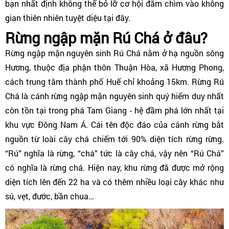
bạn nhất định không thể bỏ lỡ cơ hội đắm chìm vào không
gian thiên nhiên tuyệt diệu tại đây.
Rừng ngập mặn Rú Chá ở đâu?
Rừng ngập mặn nguyên sinh Rú Chá nằm ở hạ nguồn sông
Hương, thuộc địa phận thôn Thuận Hòa, xã Hương Phong,
cách trung tâm thành phố Huế chỉ khoảng 15km. Rừng Rú
Chá là cánh rừng ngập mặn nguyên sinh quý hiếm duy nhất
còn tồn tại trong phá Tam Giang - hệ đầm phá lớn nhất tại
khu vực Đông Nam Á. Cái tên độc đáo của cánh rừng bắt
nguồn từ loài cây chá chiếm tới 90% diện tích rừng rừng.
“Rú” nghĩa là rừng, “chá” tức là cây chá, vậy nên “Rú Chá”
có nghĩa là rừng chá. Hiện nay, khu rừng đã được mở rộng
diện tích lên đến 22 ha và có thêm nhiều loại cây khác như
sú, vẹt, đước, bần chua…