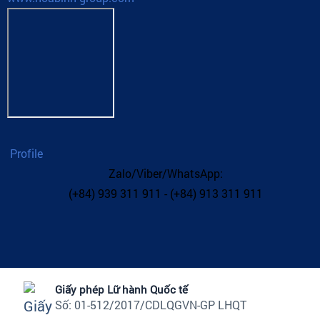
Profile
Zalo/Viber/WhatsApp:
(+84) 939 311 911 - (+84) 913 311 911
Giấy phép Lữ hành Quốc tế
Số: 01-512/2017/CDLQGVN-GP LHQT