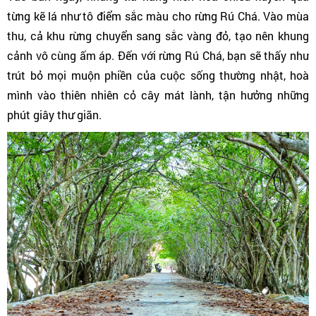
từng kẽ lá như tô điểm sắc màu cho rừng Rú Chá. Vào mùa
thu, cả khu rừng chuyển sang sắc vàng đỏ, tạo nên khung
cảnh vô cùng ấm áp. Đến với rừng Rú Chá, bạn sẽ thấy như
trút bỏ mọi muộn phiền của cuộc sống thường nhật, hoà
mình vào thiên nhiên cỏ cây mát lành, tận hưởng những
phút giây thư giãn.