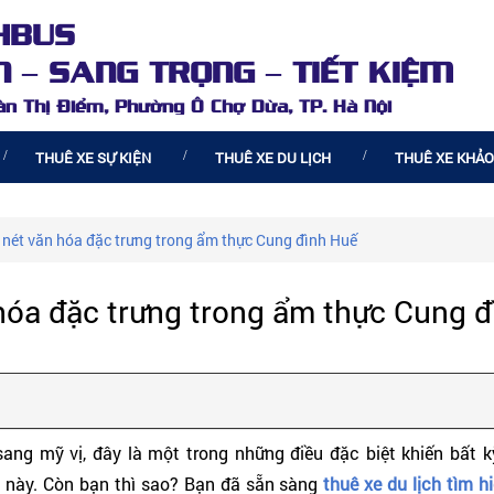
HBUS
 – SANG TRỌNG – TIẾT KIỆM
oàn Thị Điểm, Phường Ô Chợ Dừa, TP. Hà Nội
THUÊ XE SỰ KIỆN
THUÊ XE DU LỊCH
THUÊ XE KHẢO
 nét văn hóa đặc trưng trong ẩm thực Cung đình Huế
 hóa đặc trưng trong ẩm thực Cung 
sang mỹ vị, đây là một trong những điều đặc biệt khiến bất
 này. Còn bạn thì sao? Bạn đã sẵn sàng
thuê xe du lịch tìm 