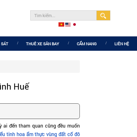
 SÁT
THUÊ XE SÂN BAY
CẨM NANG
LIÊN HỆ
đình Huế
 kỳ ai đến tham quan cũng đều muốn
hiểu tinh hoa ẩm thực vùng đất cố đô