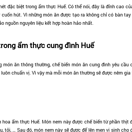
ét đặc biệt trong ẩm thực Huế. Có thể nói, đây là đỉnh cao c
đầy cuốn hút. Vì những món ăn được tạo ra không chỉ có bàn ta
bảo nguồn nguyên liệu kết hợp hoàn hảo nhất.
trong ẩm thực cung đình Huế
ng món ăn thông thường, chế biến món ăn cung đình yêu cầu c
luôn chuẩn vị. Vì vậy mà mỗi món ăn thường sẽ được nêm gia vị 
h hoa ẩm thực Huế. Món nem này được chế biến từ phần thịt đù
iêu, tỏi, … Sau đó, món nem này sẽ được để lên men vi sinh cho 