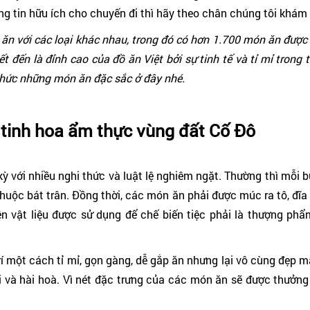
g tin hữu ích cho chuyến đi thì hãy theo chân chúng tôi khám
ăn với các loại khác nhau, trong đó có hơn 1.700 món ăn được 
 đến là đỉnh cao của đồ ăn Việt bởi sự tinh tế và tỉ mỉ trong t
thức những món ăn đặc sắc ở đây nhé.
 tinh hoa ẩm thực vùng đất Cố Đô
 với nhiều nghi thức và luật lệ nghiêm ngặt. Thường thì mỗi bữ
huộc bát trân. Đồng thời, các món ăn phải được múc ra tô, đĩa
ên vật liệu được sử dụng để chế biến tiệc phải là thượng ph
í một cách tỉ mỉ, gọn gàng, dễ gắp ăn nhưng lại vô cùng đẹp mắ
i và hài hoà. Vì nét đặc trưng của các món ăn sẽ được thưởn