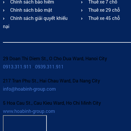
Chính sách bảo hiểm
Thuê xe 7 chỗ
Chính sách bảo mật
Thuê xe 29 chỗ
Chính sách giải quyết khiếu
Thuê xe 45 chỗ
nại
29 Doan Thi Diem St., O Cho Dua Ward, Hanoi City
0913.311.911
-
0939.311.911
217 Tran Phu St., Hai Chau Ward, Da Nang City
info@hoabinh-group.com
5 Hoa Cau St., Cau Kieu Ward, Ho Chi Minh City
www.hoabinh-group.com