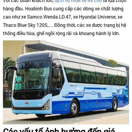
Với các đoàn khách lớn,
dịch vụ thuê xe 45 chỗ
là lựa chọn
hàng đầu. Hoabinh Bus cung cấp các dòng xe chất lượng
cao như xe Samco Wenda LD.47, xe Hyundai Universe, xe
Thaco Blue Sky 120S,.... Đồng thời, các xe được trang bị hệ
thống điều hòa, ghế ngồi rộng rãi và khoang hành lý lớn.
Các yếu tố ảnh hưởng đến giá