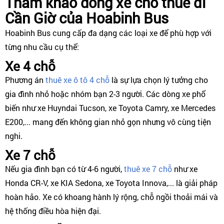
Tham khảo dòng xe cho thuê đi
Cần Giờ của Hoabinh Bus
Hoabinh Bus cung cấp đa dạng các loại xe để phù hợp với
từng nhu cầu cụ thể:
Xe 4 chỗ
Phương án
thuê xe ô tô 4 chỗ
là sự lựa chọn lý tưởng cho
gia đình nhỏ hoặc nhóm bạn 2-3 người. Các dòng xe phổ
biến như xe Huyndai Tucson, xe Toyota Camry, xe Mercedes
E200,... mang đến không gian nhỏ gọn nhưng vô cùng tiện
nghi.
Xe 7 chỗ
Nếu gia đình bạn có từ 4-6 người,
thuê xe 7 chỗ
như xe
Honda CR-V, xe KIA Sedona, xe Toyota Innova,... là giải pháp
hoàn hảo. Xe có khoang hành lý rộng, chỗ ngồi thoải mái và
hệ thống điều hòa hiện đại.