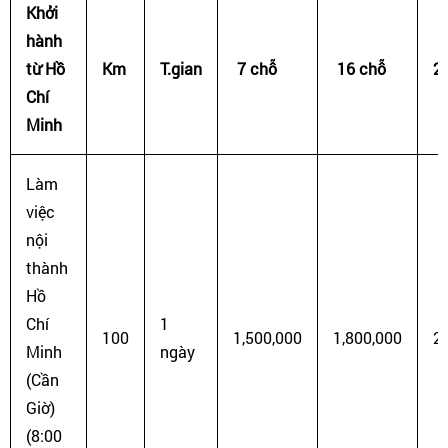
Khởi
hành
từ Hồ
Km
T.gian
7 chỗ
16 chỗ
2
Chí
Minh
Làm
việc
nội
thành
Hồ
Chí
1
100
1,500,000
1,800,000
2
Minh
ngày
(Cần
Giờ)
(8:00