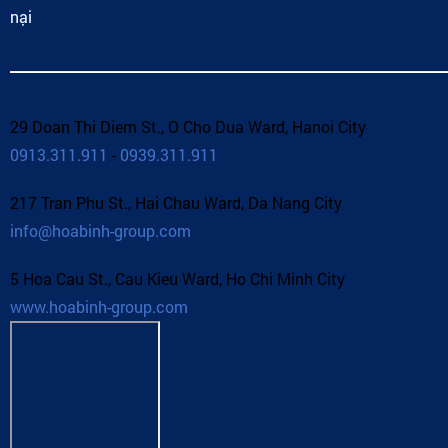
nại
29 Doan Thi Diem St., O Cho Dua Ward, Hanoi City
0913.311.911
-
0939.311.911
217 Tran Phu St., Hai Chau Ward, Da Nang City
info@hoabinh-group.com
5 Hoa Cau St., Cau Kieu Ward, Ho Chi Minh City
www.hoabinh-group.com