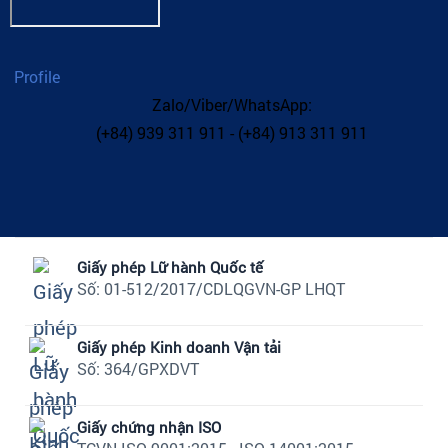
Profile
Zalo/Viber/WhatsApp:
(+84) 939 311 911 - (+84) 913 311 911
Giấy phép Lữ hành Quốc tế
Số: 01-512/2017/CDLQGVN-GP LHQT
Giấy phép Kinh doanh Vận tải
Số: 364/GPXDVT
Giấy chứng nhận ISO