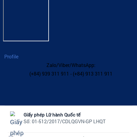
Profile
Zalo/Viber/WhatsApp:
(+84) 939 311 911 - (+84) 913 311 911
Giấy phép Lữ hành Quốc tế
Số: 01-512/2017/CDLQGVN-GP LHQT