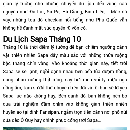
gian lý tưởng cho những chuyến du lịch đến vùng cao
nguyên như Đà Lạt, Sa Pa, Hà Giang, Bình Liêu,... Mặc dù
vậy, những toạ độ check-in nổi tiếng như Phú Quốc vẫn
không hề đánh mất sức quyến rũ vốn có.
Du Lịch Sapa Tháng 10
Tháng 10 là thời điểm lý tưởng để bạn chiêm ngưỡng cảnh
vật thiên nhiên Sapa đầy màu sắc với những thửa ruộng
bậc thang chín vàng. Vào khoảng thời gian này, tiết trời
Sapa se se lạnh, ngồi cạnh nhau bên bếp lửa đượm hồng,
cùng nhau nướng thịt rừng, say hơi men với ly rượu ngô
nồng ấm, tâm sự đủ thứ chuyện trên đời và rồi bạn sẽ lỡ yêu
Sapa lúc nào không hay. Bên cạnh đó, bạn không nên bỏ
qua trải nghiệm đắm chìm vào không gian thiên nhiên
huyền ảo tại đỉnh Fansipan, ngắm trọn tiên cảnh nơi phố núi
của đèo Ô Quy hay chinh phục cổng trời Sapa…