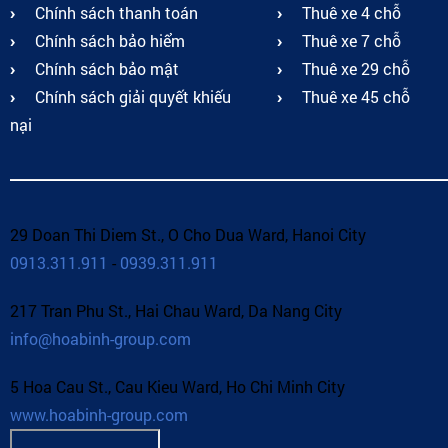
Chính sách thanh toán
Thuê xe 4 chỗ
Chính sách bảo hiểm
Thuê xe 7 chỗ
Chính sách bảo mật
Thuê xe 29 chỗ
Chính sách giải quyết khiếu
Thuê xe 45 chỗ
nại
29 Doan Thi Diem St., O Cho Dua Ward, Hanoi City
0913.311.911
-
0939.311.911
217 Tran Phu St., Hai Chau Ward, Da Nang City
info@hoabinh-group.com
5 Hoa Cau St., Cau Kieu Ward, Ho Chi Minh City
www.hoabinh-group.com