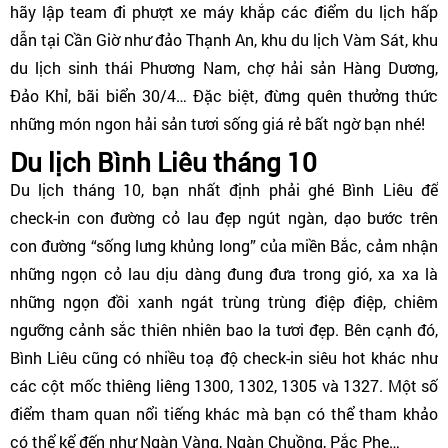
hãy lập team đi phượt xe máy khắp các điểm du lịch hấp
dẫn tại Cần Giờ như đảo Thạnh An, khu du lịch Vàm Sát, khu
du lịch sinh thái Phương Nam, chợ hải sản Hàng Dương,
Đảo Khỉ, bãi biển 30/4… Đặc biệt, đừng quên thưởng thức
những món ngon hải sản tươi sống giá rẻ bất ngờ bạn nhé!
Du lịch Bình Liêu tháng 10
Du lịch tháng 10, bạn nhất định phải ghé Bình Liêu để
check-in con đường cỏ lau đẹp ngút ngàn, dạo bước trên
con đường “sống lưng khủng long” của miền Bắc, cảm nhận
những ngọn cỏ lau dịu dàng đung đưa trong gió, xa xa là
những ngọn đồi xanh ngát trùng trùng điệp điệp, chiêm
ngưỡng cảnh sắc thiên nhiên bao la tươi đẹp. Bên cạnh đó,
Bình Liêu cũng có nhiều toạ độ check-in siêu hot khác như
các cột mốc thiêng liêng 1300, 1302, 1305 và 1327. Một số
điểm tham quan nổi tiếng khác mà bạn có thể tham khảo
có thể kể đến như Ngàn Vàng, Ngàn Chuồng, Pắc Phe…