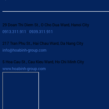
29 Doan Thi Diem St., O Cho Dua Ward, Hanoi City
0913.311.911
-
0939.311.911
217 Tran Phu St., Hai Chau Ward, Da Nang City
info@hoabinh-group.com
5 Hoa Cau St., Cau Kieu Ward, Ho Chi Minh City
www.hoabinh-group.com