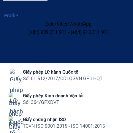
Profile
Zalo/Viber/WhatsApp:
(+84) 939 311 911 - (+84) 913 311 911
Giấy phép Lữ hành Quốc tế
Số: 01-512/2017/CDLQGVN-GP LHQT
Giấy phép Kinh doanh Vận tải
Số: 364/GPXDVT
Giấy chứng nhận ISO
TCVN ISO 9001:2015 - ISO 14001:2015