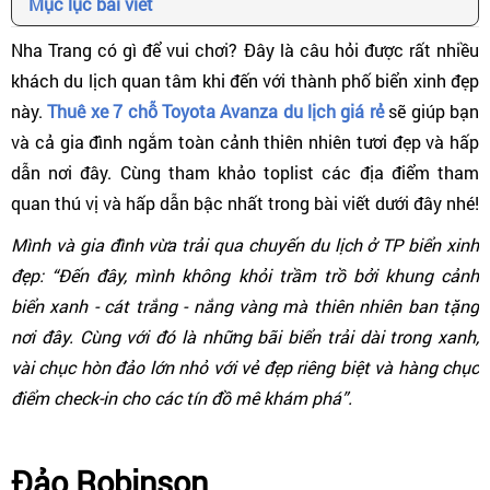
Mục lục bài viết
Nha Trang có gì để vui chơi? Đây là câu hỏi được rất nhiều
khách du lịch quan tâm khi đến với thành phố biển xinh đẹp
này.
Thuê xe 7 chỗ Toyota Avanza du lịch giá rẻ
sẽ giúp bạn
và cả gia đình ngắm toàn cảnh thiên nhiên tươi đẹp và hấp
dẫn nơi đây. Cùng tham khảo toplist các địa điểm tham
quan thú vị và hấp dẫn bậc nhất trong bài viết dưới đây nhé!
Mình và gia đình vừa trải qua chuyến du lịch ở TP biển xinh
đẹp: “Đến đây, mình không khỏi trầm trồ bởi khung cảnh
biển xanh - cát trắng - nắng vàng mà thiên nhiên ban tặng
nơi đây. Cùng với đó là những bãi biển trải dài trong xanh,
vài chục hòn đảo lớn nhỏ với vẻ đẹp riêng biệt và hàng chục
điểm check-in cho các tín đồ mê khám phá”.
Đảo Robinson