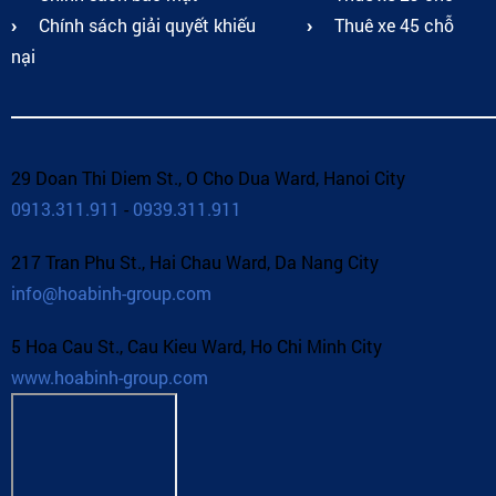
Chính sách giải quyết khiếu
Thuê xe 45 chỗ
nại
29 Doan Thi Diem St., O Cho Dua Ward, Hanoi City
0913.311.911
-
0939.311.911
217 Tran Phu St., Hai Chau Ward, Da Nang City
info@hoabinh-group.com
5 Hoa Cau St., Cau Kieu Ward, Ho Chi Minh City
www.hoabinh-group.com