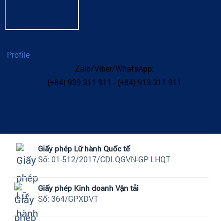
Profile
Zalo/Viber/WhatsApp:
(+84) 939 311 911 - (+84) 913 311 911
Giấy phép Lữ hành Quốc tế
Số: 01-512/2017/CDLQGVN-GP LHQT
Giấy phép Kinh doanh Vận tải
Số: 364/GPXDVT