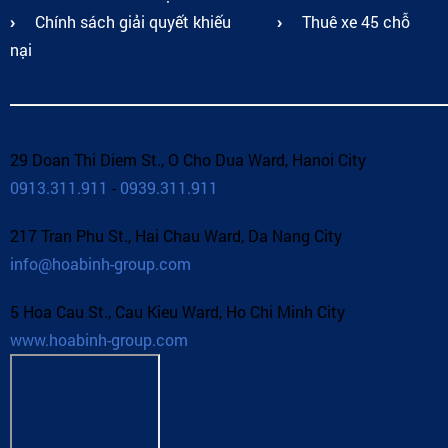
Chính sách giải quyết khiếu
Thuê xe 45 chỗ
nại
29 Doan Thi Diem St., O Cho Dua Ward, Hanoi City
0913.311.911
-
0939.311.911
217 Tran Phu St., Hai Chau Ward, Da Nang City
info@hoabinh-group.com
5 Hoa Cau St., Cau Kieu Ward, Ho Chi Minh City
www.hoabinh-group.com