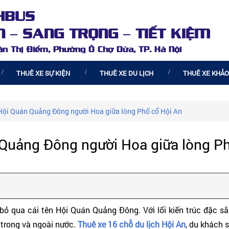
HBUS
 – SANG TRỌNG – TIẾT KIỆM
oàn Thị Điểm, Phường Ô Chợ Dừa, TP. Hà Nội
THUÊ XE SỰ KIỆN
THUÊ XE DU LỊCH
THUÊ XE KHẢO
ội Quán Quảng Đông người Hoa giữa lòng Phố cổ Hội An
Quảng Đông người Hoa giữa lòng Ph
 bỏ qua cái tên Hội Quán Quảng Đông. Với lối kiến trúc đặc
 trong và ngoài nước.
Thuê xe 16 chỗ du lịch Hội An
, du khách 