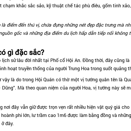
 chạm khắc sắc sảo, kỹ thuật chế tác phù điêu, gốm tinh xảo,
n là điểm đến thú vị, chứa đựng những nét đẹp đặc trưng mà nhi
nguồn gốc và những địa điểm du lịch hấp dẫn tiếp nối không th
ó gì đặc sắc?
ịch sử lâu đời nhất tại Phố cổ Hội An. Đồng thời, đây cũng là
sinh hoạt truyền thống của người Trung Hoa trong suốt quảng th
ư vậy là do trong Hội Quán có thờ một vị tướng quân tên là Q
 – Dũng”. Mà theo quan niệm của người Hoa, vị tướng này sẽ 
 nơi đây vẫn giữ được trọn vẹn rất nhiều hiện vật quý giá cho 
c hoành phi lớn, lư trầm cao 1m6 được làm bằng đồng và những 
 ở đây.