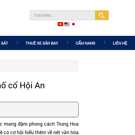
 SÁT
THUÊ XE SÂN BAY
CẨM NANG
LIÊN HỆ
ố cổ Hội An
 sắc mang đậm phong cách Trung Hoa
sẽ có cơ hội hiểu thêm về nét văn hóa