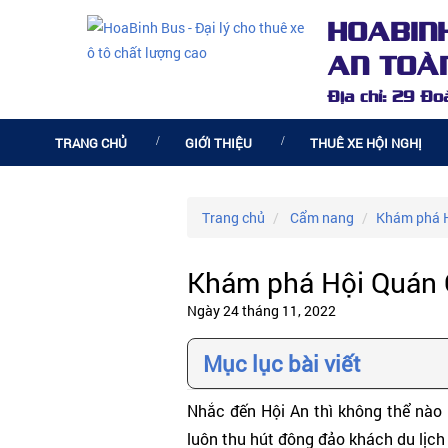
HOABIN
AN TOÀN
Địa chỉ: 29 Đ
TRANG CHỦ
GIỚI THIỆU
THUÊ XE HỘI NGHỊ
Trang chủ
Cẩm nang
Khám phá H
Khám phá Hội Quán 
Ngày 24 tháng 11, 2022
Mục lục bài viết
Nhắc đến Hội An thì không thể nào
luôn thu hút đông đảo khách du lịch