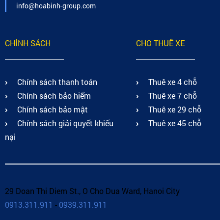
info@hoabinh-group.com
CHÍNH SÁCH
CHO THUÊ XE
Chính sách thanh toán
Thuê xe 4 chỗ
Chính sách bảo hiểm
Thuê xe 7 chỗ
Chính sách bảo mật
Thuê xe 29 chỗ
Chính sách giải quyết khiếu
Thuê xe 45 chỗ
nại
29 Doan Thi Diem St., O Cho Dua Ward, Hanoi City
0913.311.911
-
0939.311.911