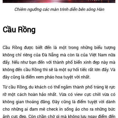
Chiêm ngưỡng các màn trình diễn bên sông Hàn
Cầu Rồng
Cầu Rồng được biết đến là một trong những biểu tượng
không chỉ riêng của Đà Nẵng mà còn là của Việt Nam nữa
đấy. Nếu như bạn đến với thành phố biển xinh đẹp này mà
không đến cầu Rồng thì sẽ là một sự hối tiếc rất lớn đấy. Và
đây cũng là điểm xem pháo hoa tuyệt vời nhất.
Từ cầu Rồng, du khách có thể ngắm thành phố tráng lệ rực
rỡ một cách hoàn hảo nhất. Vừa có view cực chill vừa có
không gian thoáng đãng. Đây cũng là điểm tuyệt vời dành
cho những ai đam mê check in sống ảo cho ra những bức
ảnh cực đẹp. Còn chần chờ gì mà không lưu ngay điểm đến