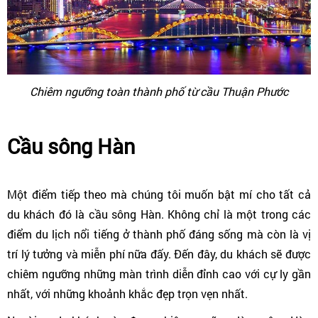
Chiêm ngưỡng toàn thành phố từ cầu Thuận Phước
Cầu sông Hàn
Một điểm tiếp theo mà chúng tôi muốn bật mí cho tất cả
du khách đó là cầu sông Hàn. Không chỉ là một trong các
điểm du lịch nổi tiếng ở thành phố đáng sống mà còn là vị
trí lý tưởng và miễn phí nữa đấy. Đến đây, du khách sẽ được
chiêm ngưỡng những màn trình diễn đỉnh cao với cự ly gần
nhất, với những khoảnh khắc đẹp trọn vẹn nhất.