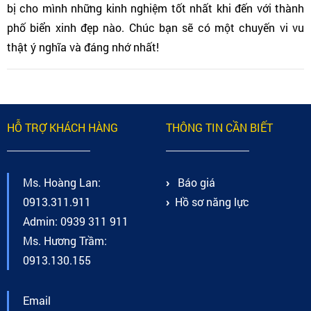
bị cho mình những kinh nghiệm tốt nhất khi đến với thành
phố biển xinh đẹp nào. Chúc bạn sẽ có một chuyến vi vu
thật ý nghĩa và đáng nhớ nhất!
HỖ TRỢ KHÁCH HÀNG
THÔNG TIN CẦN BIẾT
Ms. Hoàng Lan:
Báo giá
0913.311.911
Hồ sơ năng lực
Admin: 0939 311 911
Ms. Hương Trầm:
0913.130.155
Email