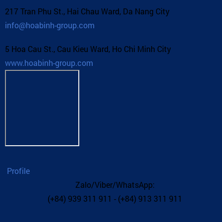
217 Tran Phu St., Hai Chau Ward, Da Nang City
info@hoabinh-group.com
5 Hoa Cau St., Cau Kieu Ward, Ho Chi Minh City
www.hoabinh-group.com
Profile
Zalo/Viber/WhatsApp:
(+84) 939 311 911 - (+84) 913 311 911