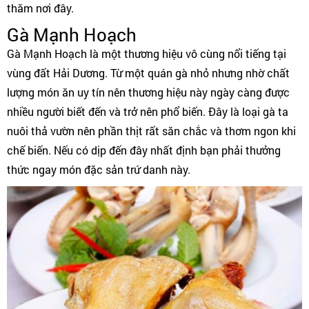
thăm nơi đây.
Gà Mạnh Hoạch
Gà Mạnh Hoạch là một thương hiệu vô cùng nổi tiếng tại
vùng đất Hải Dương. Từ một quán gà nhỏ nhưng nhờ chất
lượng món ăn uy tín nên thương hiệu này ngày càng được
nhiều người biết đến và trở nên phổ biến. Đây là loại gà ta
nuôi thả vườn nên phần thịt rất săn chắc và thơm ngon khi
chế biến. Nếu có dịp đến đây nhất định bạn phải thưởng
thức ngay món đặc sản trứ danh này.