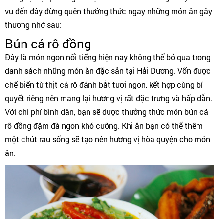
vu đến đây đừng quên thưởng thức ngay những món ăn gây
thương nhớ sau:
Bún cá rô đồng
Đây là món ngon nổi tiếng hiện nay không thể bỏ qua trong
danh sách những món ăn đặc sản tại Hải Dương. Vốn được
chế biến từ thịt cá rô đánh bắt tươi ngon, kết hợp cùng bí
quyết riêng nên mang lại hương vị rất đặc trưng và hấp dẫn.
Với chi phí bình dân, bạn sẽ được thưởng thức món bún cá
rô đồng đậm đà ngon khó cưỡng. Khi ăn bạn có thể thêm
một chút rau sống sẽ tạo nên hương vị hòa quyện cho món
ăn.