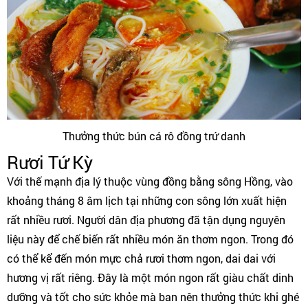
Thưởng thức bún cá rô đồng trứ danh
Rươi Tứ Kỳ
Với thế mạnh địa lý thuộc vùng đồng bằng sông Hồng, vào
khoảng tháng 8 âm lịch tại những con sông lớn xuất hiện
rất nhiều rươi. Người dân địa phương đã tận dụng nguyên
liệu này để chế biến rất nhiều món ăn thơm ngon. Trong đó
có thể kể đến món mực chả rươi thơm ngon, dai dai với
hương vị rất riêng. Đây là một món ngon rất giàu chất dinh
dưỡng và tốt cho sức khỏe mà ban nên thưởng thức khi ghé