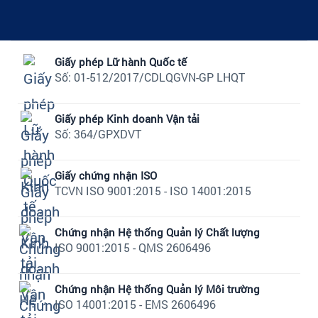
Giấy phép Lữ hành Quốc tế
Số: 01-512/2017/CDLQGVN-GP LHQT
Giấy phép Kinh doanh Vận tải
Số: 364/GPXDVT
Giấy chứng nhận ISO
TCVN ISO 9001:2015 - ISO 14001:2015
Chứng nhận Hệ thống Quản lý Chất lượng
ISO 9001:2015 - QMS 2606496
Chứng nhận Hệ thống Quản lý Môi trường
ISO 14001:2015 - EMS 2606496