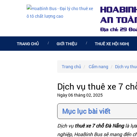
HOABIN
AN TOÀN
Địa chỉ: 29 Đ
TRANG CHỦ
GIỚI THIỆU
THUÊ XE HỘI NGHỊ
Trang chủ
Cẩm nang
Dịch vụ thu
Dịch vụ thuê xe 7 c
Ngày 06 tháng 02, 2025
Mục lục bài viết
Dịch vụ
thuê xe 7 chỗ Đà Nẵng
là lựa
nghiệp, HoaBinh Bus sẽ mang đến ch