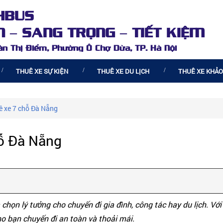
HBUS
 – SANG TRỌNG – TIẾT KIỆM
oàn Thị Điểm, Phường Ô Chợ Dừa, TP. Hà Nội
THUÊ XE SỰ KIỆN
THUÊ XE DU LỊCH
THUÊ XE KHẢO
ê xe 7 chỗ Đà Nẵng
hỗ Đà Nẵng
 chọn lý tưởng cho chuyến đi gia đình, công tác hay du lịch. Vớ
o bạn chuyến đi an toàn và thoải mái.