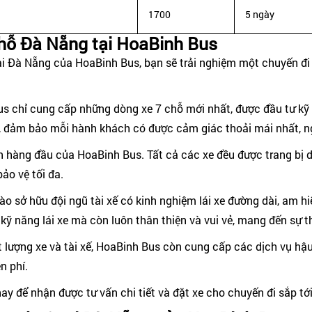
1700
5 ngày
chỗ Đà Nẵng tại HoaBinh Bus
i Đà Nẵng của HoaBinh Bus, bạn sẽ trải nghiệm một chuyến đi
s chỉ cung cấp những dòng xe 7 chỗ mới nhất, được đầu tư kỹ l
, đảm bảo mỗi hành khách có được cảm giác thoải mái nhất, ng
ên hàng đầu của HoaBinh Bus. Tất cả các xe đều được trang bị d
ảo vệ tối đa.
ào sở hữu đội ngũ tài xế có kinh nghiệm lái xe đường dài, am 
i kỹ năng lái xe mà còn luôn thân thiện và vui vẻ, mang đến sự
 lượng xe và tài xế, HoaBinh Bus còn cung cấp các dịch vụ h
n phí.
ay để nhận được tư vấn chi tiết và đặt xe cho chuyến đi sắp tớ