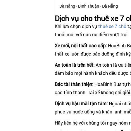
Đà Nẵng - Bình Thuận - Đà Nẵng
Dịch vụ cho thuê xe 7 
Khi lựa chọn dịch vụ
thuê xe 7 chỗ
tạ
thoải mái với các ưu điểm vượt trội.
Xe mới, nội thất cao cấp:
HoaBinh Bu
thất xe luôn được bảo dưỡng định kỳ
An toàn là trên hết:
An toàn là ưu ti
đảm bảo mọi hành khách đều được b
Bác tài thân thiện
: HoaBinh Bus tự h
các tỉnh thành. Tài xế không chỉ giỏ
Dịch vụ hậu mãi tận tâm:
Ngoài chất
phục vụ nước uống và khăn lạnh miễ
Hãy liên hệ với chúng tôi ngay hôm n