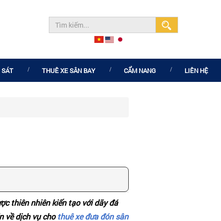
 SÁT
THUÊ XE SÂN BAY
CẨM NANG
LIÊN HỆ
ợc thiên nhiên kiến tạo với dãy đá
in về dịch vụ cho
thuê xe đưa đón sân