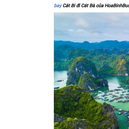
bay
Cát Bi đi Cát Bà của HoaBinhBus