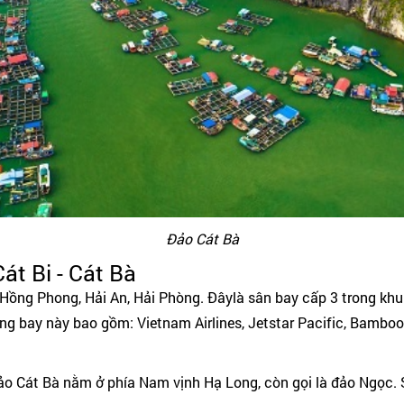
Đảo Cát Bà
t Bi - Cát Bà
ê Hồng Phong, Hải An, Hải Phòng. Đâylà sân bay cấp 3 trong kh
 bay này bao gồm: Vietnam Airlines, Jetstar Pacific, Bamboo Airw
o Cát Bà nằm ở phía Nam vịnh Hạ Long, còn gọi là đảo Ngọc. S