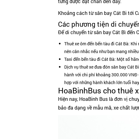
từng được đặt chân đến đây.
Khoảng cách từ sân bay Cát Bi tới 
Các phương tiện di chuyể
Để di chuyển từ sân bay Cát Bì đến 
Thuê xe ôm đến bến tàu đi Cát Bà: Khi 
nên cân nhắc nếu như bạn mang nhiều 
Taxi đến bến tàu đi Cát Bà: Một số hãn
Dịch vụ thuê xe đưa đón sân bay Cát Bi
hành với chi phí khoảng 300.000 VNĐ –
hợp với những hành khách lớn tuổi ha
HoaBinhBus cho thuê x
Hiện nay, HoaBinh Bus là đơn vị chu
bảo đa dạng về mẫu mã, xe chất lượ