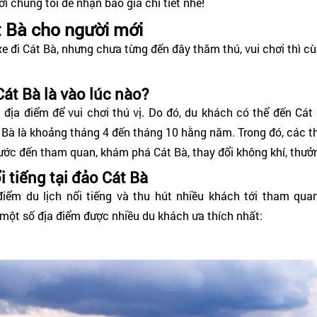
i chúng tôi để nhận báo giá chi tiết nhé!
t Bà cho người mới
xe đi Cát Bà, nhưng chưa từng đến đây thăm thú, vui chơi thì
Cát Bà là vào lúc nào?
u địa điểm để vui chơi thú vị. Do đó, du khách có thể đến Cát
 Bà là khoảng tháng 4 đến tháng 10 hằng năm. Trong đó, các th
ước đến tham quan, khám phá Cát Bà, thay đổi không khí, thưở
 tiếng tại đảo Cát Bà
 điểm du lịch nổi tiếng và thu hút nhiều khách tới tham qu
một số địa điểm được nhiều du khách ưa thích nhất: