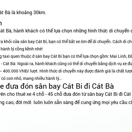
Cát Bà là khoảng 30km.
n
Cát Bà, hành khách có thể lựa chọn những hình thức di chuyển 
ra khỏi cửa sân bay Cát Bi, bạn có thể bắt xe ôm để di chuyển. Cách di c
hành lý cồng kềnh nhé!
g taxi quen thuộc ở sân bay Cát Bi bạn có thể lựa chọn gồm: Mai Linh, 
 - Cát Bà: Ngoài ra, hành khách cũng có thể di chuyển bằng dịch vụ xe đư
 400.000 VNĐ/ lượt. Hình thức di chuyển này được đánh giá là chất lượng
y có con nhỏ, mang nhiều hành lý…
e đưa đón sân bay Cát Bi đi Cát Bà
yên cho thuê xe 4 chỗ - 45 chỗ đưa đón từ sân bay Cát Bi đi Cá
ng cao, đời mới luôn luôn sẵn sàng để cung ứng mọi yêu cầu 