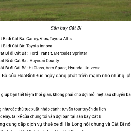
Sân bay Cát Bi
Bi đi Cát Bà: Camry, Vios, Toyota Altis
 Bi đi Cát Bà: Toyota Innova
t Bi đi Cát Bà: Ford Transit, Mercedes Sprinter
át Bi đi Cát Bà: Huyndai County
t Bi đi Cát Bà: Hi Class, Aero Space, Hyundai Universe…
Cát Bà của HoaBinhBus ngày càng phát triển mạnh nhờ những lợ
 giúp bạn tiết kiệm thời gian, không phải chờ đợi mỏi mệt sau chuyến ba
 như các thủ tục xuất nhập cảnh; tư vấn tour tuyến du lịch
lay, tài xế của chúng tôi vẫn đợi bạn tại sân bay Cát Bi
g cung cấp dịch vụ thuê xe đi Hạ Long nói chung và Cát Bi nói 