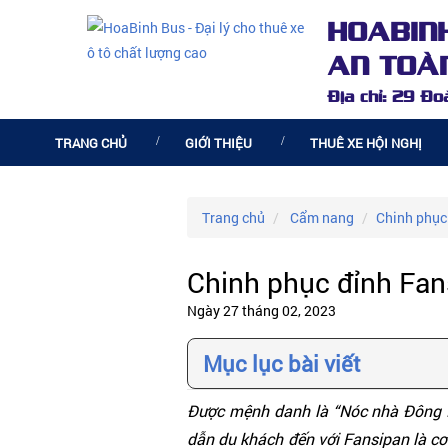
HOABIN
AN TOÀN
Địa chỉ: 29 Đ
TRANG CHỦ
GIỚI THIỆU
THUÊ XE HỘI NGHỊ
Trang chủ
Cẩm nang
Chinh phục
Chinh phục đỉnh Fa
Ngày 27 tháng 02, 2023
Mục lục bài viết
Được mệnh danh là “Nóc nhà Đông D
dẫn du khách đến với Fansipan là cơ