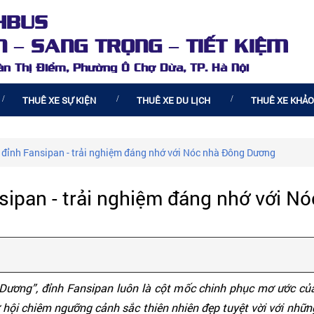
HBUS
 – SANG TRỌNG – TIẾT KIỆM
oàn Thị Điểm, Phường Ô Chợ Dừa, TP. Hà Nội
THUÊ XE SỰ KIỆN
THUÊ XE DU LỊCH
THUÊ XE KHẢO
 đỉnh Fansipan - trải nghiệm đáng nhớ với Nóc nhà Đông Dương
nsipan - trải nghiệm đáng nhớ với 
ương”, đỉnh Fansipan luôn là cột mốc chinh phục mơ ước của
 hội chiêm ngưỡng cảnh sắc thiên nhiên đẹp tuyệt vời với nhữ