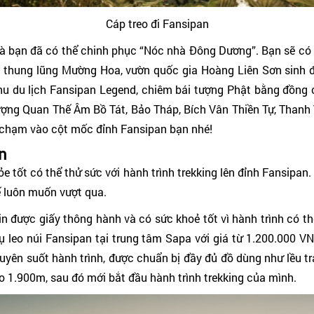
Cáp treo đi Fansipan
 là bạn đã có thể chinh phục “Nóc nhà Đông Dương”. Bạn sẽ c
qua thung lũng Mường Hoa, vườn quốc gia Hoàng Liên Sơn sinh
khu du lịch Fansipan Legend, chiêm bái tượng Phật bằng đồng
tượng Quan Thế Âm Bồ Tát, Bảo Tháp, Bích Vân Thiền Tự, Thanh
 chạm vào cột mốc đỉnh Fansipan bạn nhé!
an
e tốt có thể thử sức với hành trình trekking lên đỉnh Fansipa
ế luôn muốn vượt qua.
xin được giấy thông hành và có sức khoẻ tốt vì hành trình có 
 leo núi Fansipan tại trung tâm Sapa với giá từ 1.200.000 VN
ên suốt hành trình, được chuẩn bị đầy đủ đồ dùng như lều trại
ao 1.900m, sau đó mới bắt đầu hành trình trekking của mình.