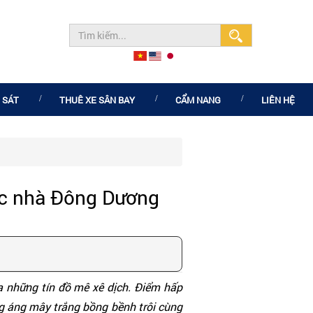
 SÁT
THUÊ XE SÂN BAY
CẨM NANG
LIÊN HỆ
Nóc nhà Đông Dương
 những tín đồ mê xê dịch. Điểm hấp
ng áng mây trắng bồng bềnh trôi cùng