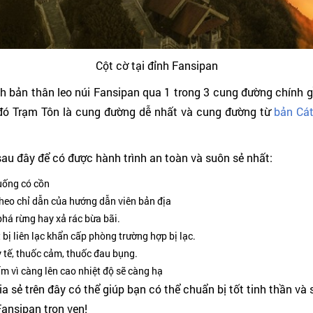
Cột cờ tại đỉnh Fansipan
 bản thân leo núi Fansipan qua 1 trong 3 cung đường chính g
g đó Trạm Tôn là cung đường dễ nhất và cung đường từ
bản Cát
sau đây để có được hành trình an toàn và suôn sẻ nhất:
uống có cồn
theo chỉ dẫn của hướng dẫn viên bản địa
phá rừng hay xả rác bừa bãi.
bị liên lạc khẩn cấp phòng trường hợp bị lạc.
y tế, thuốc cảm, thuốc đau bụng.
m vì càng lên cao nhiệt độ sẽ càng hạ
 sẻ trên đây có thể giúp bạn có thể chuẩn bị tốt tinh thần và 
ansipan trọn vẹn!