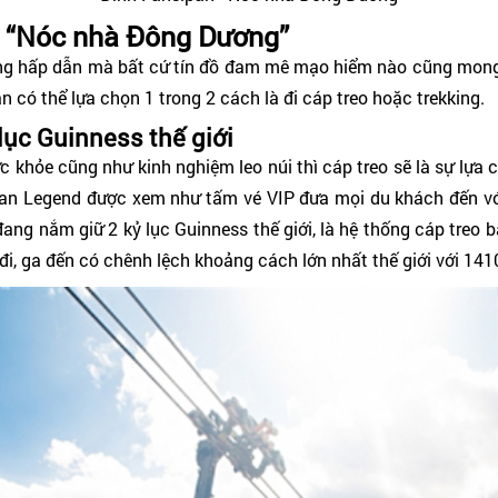
c “Nóc nhà Đông Dương”
g hấp dẫn mà bất cứ tín đồ đam mê mạo hiểm nào cũng mong m
có thể lựa chọn 1 trong 2 cách là đi cáp treo hoặc trekking.
 lục Guinness thế giới
 khỏe cũng như kinh nghiệm leo núi thì cáp treo sẽ là sự lựa
pan Legend được xem như tấm vé VIP đưa mọi du khách đến với
ang nắm giữ 2 kỷ lục Guinness thế giới, là hệ thống cáp treo b
 đi, ga đến có chênh lệch khoảng cách lớn nhất thế giới với 14