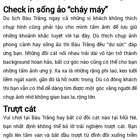
Check in sống ảo “cháy máy"
Du lịch Bàu Trắng, ngay cả những vị khách không thích
chụp hình cũng phải tậu cho mình tấm ảnh để lưu giữ
những khoảnh khắc tuyệt vời tại đây. Dù thích chụp ảnh
phong cảnh hay sống ảo thì Bàu Trắng đều “dư sức” đáp
ứng bạn. Những đồi cát nối nhau trải dài vô tận trở thành
background hoàn hảo, bất cứ góc nào cũng có thể cho bạn
những tấm ảnh ưng ý. Xa xa là những rặng phi lao, keo lưỡi
liềm ngát xanh, gần đó là hồ nước trong. Dù có đông khách
thì bạn vẫn có thể dễ dàng tìm được một góc vắng người để
chụp ảnh nhờ không gian bao la, rộng lớn.
Trượt cát
Vui chơi tại Bàu Trắng hay bất cứ đồi cát nào tại Mũi Né,
bạn nhất định không thể bỏ lỡ trải nghiệm trượt cát. Bạn
ngồi lên tấm ván và bắt đầu trượt từ đỉnh đồi xuống triền