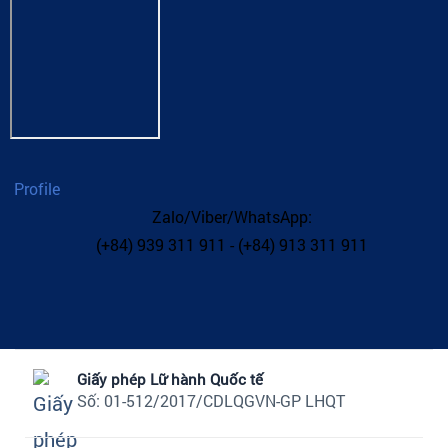
Profile
Zalo/Viber/WhatsApp:
(+84) 939 311 911 - (+84) 913 311 911
Giấy phép Lữ hành Quốc tế
Số: 01-512/2017/CDLQGVN-GP LHQT