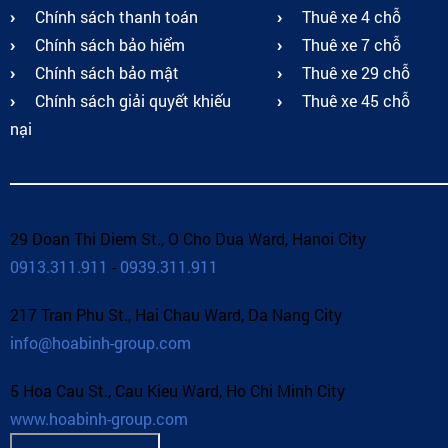
Chính sách thanh toán
Thuê xe 4 chỗ
Chính sách bảo hiểm
Thuê xe 7 chỗ
Chính sách bảo mật
Thuê xe 29 chỗ
Chính sách giải quyết khiếu
Thuê xe 45 chỗ
nại
29 Doan Thi Diem St., O Cho Dua Ward, Hanoi City
0913.311.911
-
0939.311.911
217 Tran Phu St., Hai Chau Ward, Da Nang City
info@hoabinh-group.com
5 Hoa Cau St., Cau Kieu Ward, Ho Chi Minh City
www.hoabinh-group.com